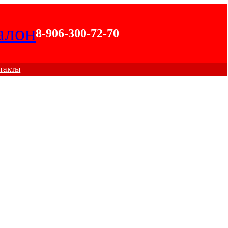
алон
8-906-300-72-70
такты