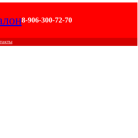
алон
8-906-300-72-70
такты