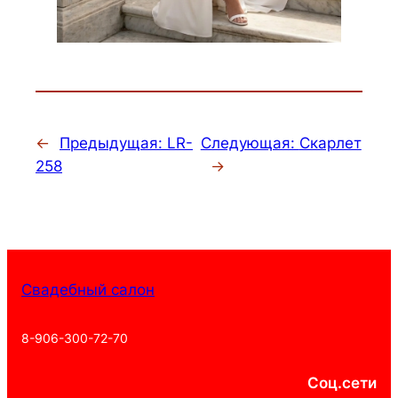
←
Предыдущая:
LR-
Следующая:
Скарлет
258
→
Свадебный салон
8-906-300-72-70
Соц.сети