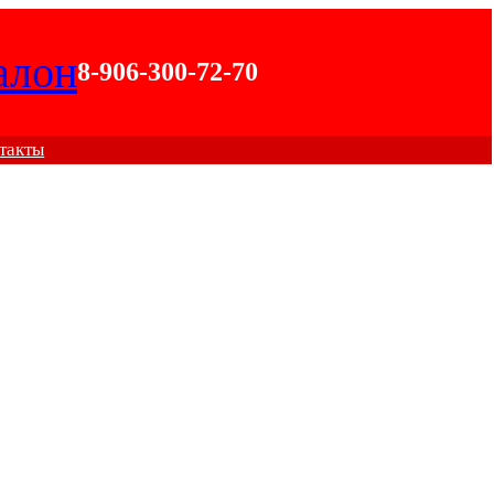
алон
8-906-300-72-70
такты