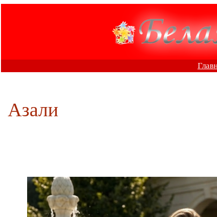
Перейти
к
содержимому
Глав
Азали