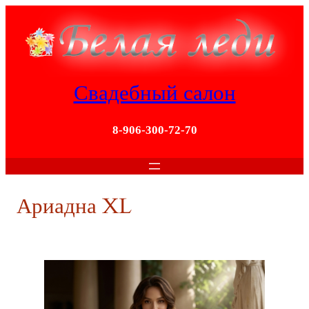
Перейти
к
содержимому
Свадебный салон
8-906-300-72-70
Ариадна XL