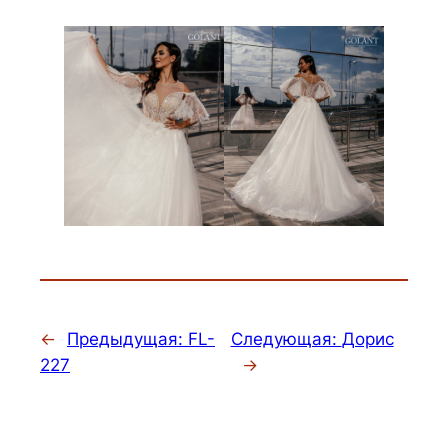
←
Предыдущая:
FL-
Следующая:
Дорис
227
→