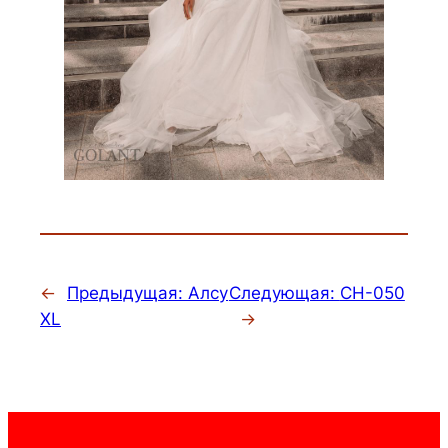
←
Предыдущая:
Алсу
Следующая:
CH-050
XL
→